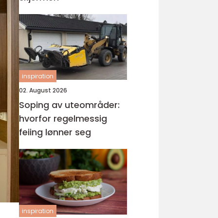
inspiration
02. August 2026
Soping av uteområder:
hvorfor regelmessig
feiing lønner seg
inspiration