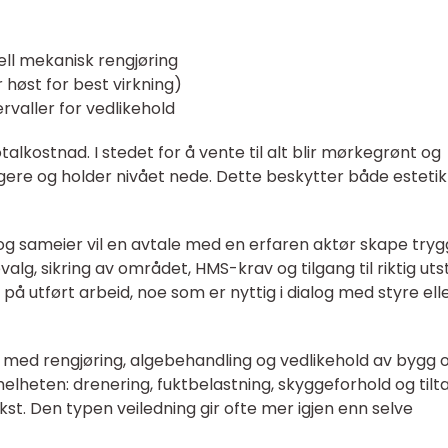
ll mekanisk rengjøring
r høst for best virkning)
rvaller for vedlikehold
otalkostnad. I stedet for å vente til alt blir mørkegrønt og
igere og holder nivået nede. Dette beskytter både esteti
og sameier vil en avtale med en erfaren aktør skape tryg
alg, sikring av området, HMS-krav og tilgang til riktig utst
 utført arbeid, noe som er nyttig i dialog med styre ell
 med rengjøring, algebehandling og vedlikehold av bygg 
elheten: drenering, fuktbelastning, skyggeforhold og tilt
st. Den typen veiledning gir ofte mer igjen enn selve