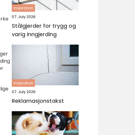
inspiration
07. July 2026
erke
Stålgjerder for trygg og
varig inngjerding
lger
nding
er
inspiration
lige
07. July 2026
Reklamasjonstakst