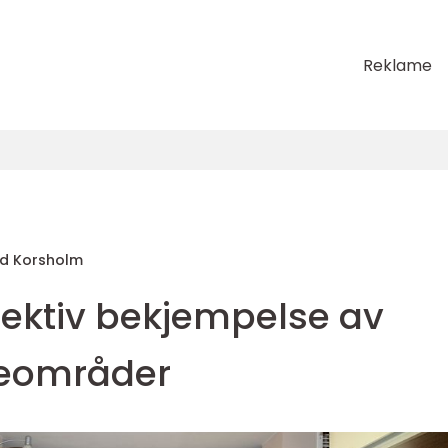
Reklame
d Korsholm
ffektiv bekjempelse av
teområder