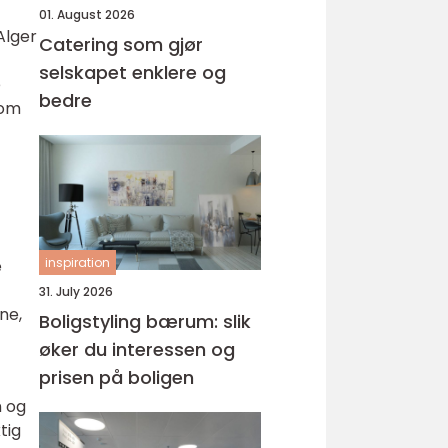
01. August 2026
Alger
Catering som gjør
selskapet enklere og
e
bedre
som
inspiration
e
31. July 2026
ne,
Boligstyling bærum: slik
øker du interessen og
prisen på boligen
n og
tig