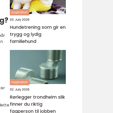
inspiration
ng?
03. July 2026
Hundetrening som gir en
trygg og lydig
når
familiehund
en
inspiration
ter
02. July 2026
Rørlegger trondheim slik
finner du riktig
dette
fagperson til jobben