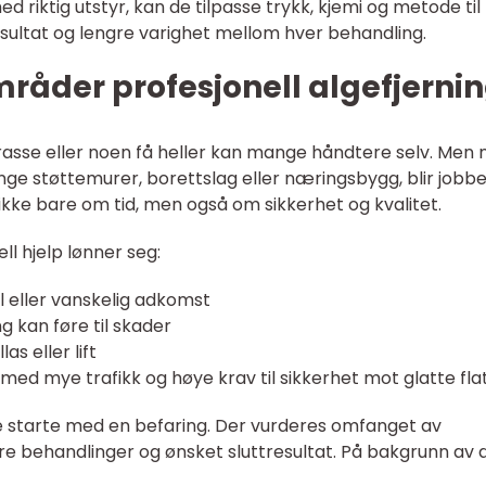
d riktig utstyr, kan de tilpasse trykk, kjemi og metode til
esultat og lengre varighet mellom hver behandling.
råder profesjonell algefjerni
asse eller noen få heller kan mange håndtere selv. Men 
ange støttemurer, borettslag eller næringsbygg, blir jobb
ikke bare om tid, men også om sikkerhet og kvalitet.
ll hjelp lønner seg:
l eller vanskelig adkomst
ng kan føre til skader
as eller lift
med mye trafikk og høye krav til sikkerhet mot glatte fla
fte starte med en befaring. Der vurderes omfanget av
gere behandlinger og ønsket sluttresultat. På bakgrunn av 