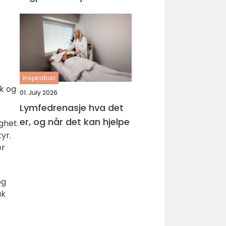
inspiration
kk og
01. July 2026
Lymfedrenasje hva det
er, og når det kan hjelpe
ghet.
yr.
er
og
ak