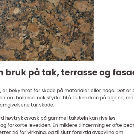
 bruk på tak, terrasse og fas
 er bekymret for skade på materialer eller hage. Det er 
ler om balanse: nok styrke til å ta knekken på algene, m
r omgivelsene tar skade.
ard høytrykksvask på gammel takstein kan rive løs
og forkorte levetiden. En mildere tilnærming er ofte bedr
ter tid for virkning, og til slutt forsiktig avspyling om