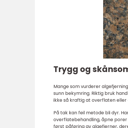
Trygg og skånsom
Mange som vurderer algefjerning,
sunn bekymring. Riktig bruk hand
ikke så kraftig at overflaten elle
På tak kan feil metode bli dyr. H
overflatebehandling, åpne porer 
først påføring av algefjerner, deret