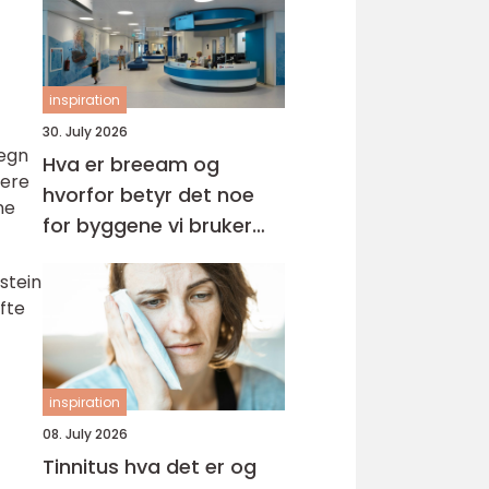
inspiration
30. July 2026
Regn
Hva er breeam og
nere
hvorfor betyr det noe
ne
for byggene vi bruker
hver dag?
stein
ofte
inspiration
08. July 2026
Tinnitus hva det er og