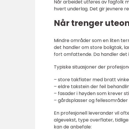
Når arbeidet utføres av fagfolk me
hvert underlag. Det gir jevnere r
Når trenger uteom
Mindre områder som en liten terr
det handler om store boligtak, l
fort omfattende. Da handler det 
Typiske situasjoner der profesjone
– store takflater med bratt vinke
– eldre takstein der feil behandli
– fasader i høyden som krever still
– gårdsplasser og fellesområder 
En profesjonell leverandør vil o
algevekst, type overflater, tidli
kan de anbefale: