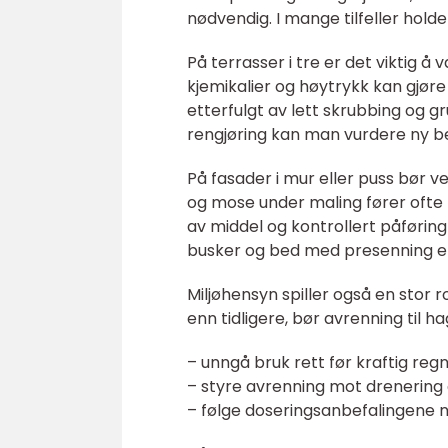
nødvendig. I mange tilfeller hold
På terrasser i tre er det viktig
kjemikalier og høytrykk kan gjør
etterfulgt av lett skrubbing og gru
rengjøring kan man vurdere ny beh
På fasader i mur eller puss bør v
og mose under maling fører ofte ti
av middel og kontrollert påføring
busker og bed med presenning el
Miljøhensyn spiller også en stor
enn tidligere, bør avrenning til h
– unngå bruk rett før kraftig reg
– styre avrenning mot drenering
– følge doseringsanbefalingene 