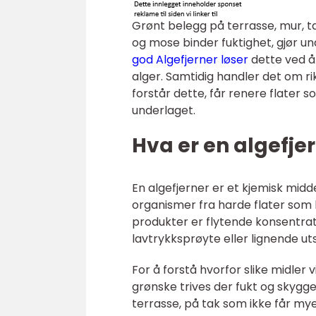
Grønt belegg på terrasse, mur, t
og mose binder fuktighet, gjør un
god Algefjerner løser
dette ved å
alger. Samtidig handler det om ri
forstår dette, får renere flater 
underlaget.
Hva er en algefje
En algefjerner er et kjemisk midd
organismer fra harde flater som be
produkter er flytende konsentr
lavtrykksprøyte eller lignende uts
For å forstå hvorfor slike midler v
grønske trives der fukt og skygg
terrasse, på tak som ikke får mye