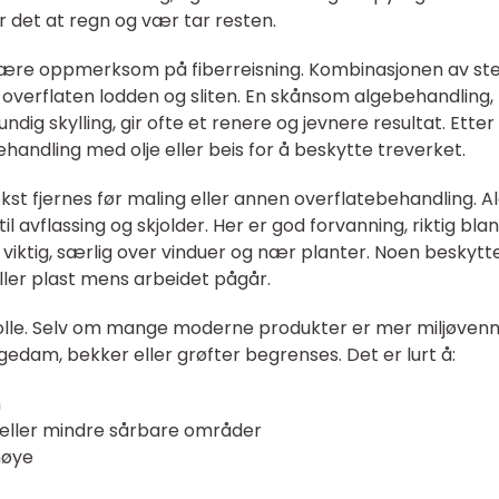
er det at regn og vær tar resten.
 å være oppmerksom på fiberreisning. Kombinasjonen av st
e overflaten lodden og sliten. En skånsom algebehandling,
ndig skylling, gir ofte et renere og jevnere resultat. Etter
andling med olje eller beis for å beskytte treverket.
ekst fjernes før maling eller annen overflatebehandling. A
l avflassing og skjolder. Her er god forvanning, riktig bla
 viktig, særlig over vinduer og nær planter. Noen beskytt
ler plast mens arbeidet pågår.
 rolle. Selv om mange moderne produkter er mer miljøvenn
agedam, bekker eller grøfter begrenses. Det er lurt å:
n
 eller mindre sårbare områder
nøye