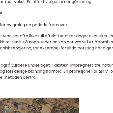
or mer vekst. En effektiv algefjerner går inn og:
ne
 for ny groing en periode fremover
Man ser ofte ikke full effekt før etter dager eller uker. 
vekk restene. På noen underlag kan det være lurt å kombi
nisk rengjøring, for eksempel forsiktig børsting når alge
 også vurdere underlaget. Takstein, impregnert tre, natur
og forskjellige blandingsforhold. En profesjonell aktør vil 
tere metoden derfra.