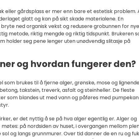
ak eller gårdsplass er mer enn bare et estetisk problem. 
derlaget glatt og kan på sikt skade materialene. En
 bryte ned organisk vekst og redusere grobunnen for ny
ktig metode, riktig mengde og riktig tidspunkt. Brukeren 
som holder seg pene lenger uten unødvendig slitasje på
rner og hvordan fungerer den?
el som brukes til å fjerne alger, grønske, mose og lignend
tong, takstein, treverk, asfalt og steinheller. De fleste
ater som blandes ut med vann og påføres med pumpekan
tyr.
irker, er det nyttig å se på hva alger egentlig er. Alger og
e møtes: på nordsiden av huset, i overgangen mellom ple
 sol og langs grunnmurer. Over tid danner de en ru og fuk