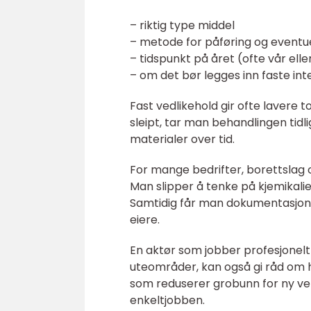
– riktig type middel
– metode for påføring og eventue
– tidspunkt på året (ofte vår elle
– om det bør legges inn faste inte
Fast vedlikehold gir ofte lavere t
sleipt, tar man behandlingen tidl
materialer over tid.
For mange bedrifter, borettslag 
Man slipper å tenke på kjemikaliev
Samtidig får man dokumentasjon på
eiere.
En aktør som jobber profesjonelt
uteområder, kan også gi råd om h
som reduserer grobunn for ny vek
enkeltjobben.