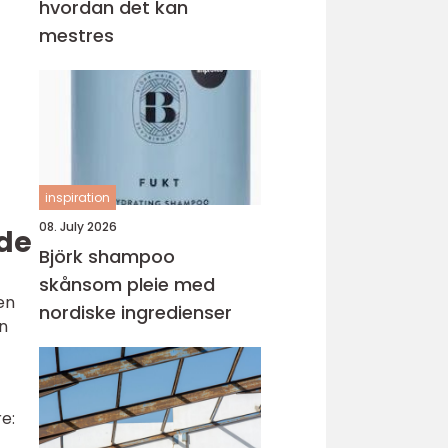
hvordan det kan
mestres
inspiration
08. July 2026
ade
Björk shampoo
skånsom pleie med
en
nordiske ingredienser
en
e: