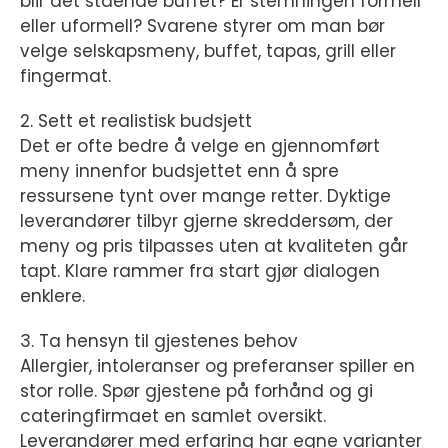
blir det stående buffet? Er stemningen formell
eller uformell? Svarene styrer om man bør
velge selskapsmeny, buffet, tapas, grill eller
fingermat.
2. Sett et realistisk budsjett
Det er ofte bedre å velge en gjennomført
meny innenfor budsjettet enn å spre
ressursene tynt over mange retter. Dyktige
leverandører tilbyr gjerne skreddersøm, der
meny og pris tilpasses uten at kvaliteten går
tapt. Klare rammer fra start gjør dialogen
enklere.
3. Ta hensyn til gjestenes behov
Allergier, intoleranser og preferanser spiller en
stor rolle. Spør gjestene på forhånd og gi
cateringfirmaet en samlet oversikt.
Leverandører med erfaring har egne varianter