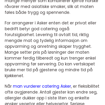
mange menyer som kombinerer kjente norske
råvarer med asiatiske smaker, slik at maten
føles både trygg og spennende.
For arrangører i Asker enten det er privat eller
bedrift betyr god catering også
forutsigbarhet. Levering til avtalt tid, riktig
mengde mat og tydelig informasjon om
oppvarming og anretning skaper trygghet.
Mange setter pris på løsninger der maten
kommer ferdig tilberedt og kun trenger enkel
oppvarming før servering. Da kan vertskapet
bruke mer tid på gjestene og mindre tid på
kjøkkenet.
Når
man vurderer catering Asker
, er fleksibilitet
ofte avgjørende. Antall gjester kan endre seg,
allergier dukker opp i siste liten og enkelte
ønsker vegetar eller helvegetar. Seriøse