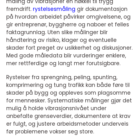
måling av vibrasjoner en nøkkel til trygg
fremdrift.
rystelsesmåling
gir dokumentasjon
på hvordan arbeidet påvirker omgivelsene, og
gir entreprenør, byggherre og naboer et felles
faktagrunnlag. Uten slike målinger blir
håndtering av risiko, klager og eventuelle
skader fort preget av usikkerhet og diskusjoner.
Med gode måledata blir vurderinger enklere,
mer rettferdige og langt mer forutsigbare.
Rystelser fra sprengning, peling, spunting,
komprimering og tung trafikk kan både føre til
skader på bygg og oppleves som plagsomme
for mennesker. Systematiske målinger gjør det
mulig å holde vibrasjonsnivået under
anbefalte grenseverdier, dokumentere at krav
er fulgt, og justere arbeidsmetoder underveis
før problemene vokser seg store.