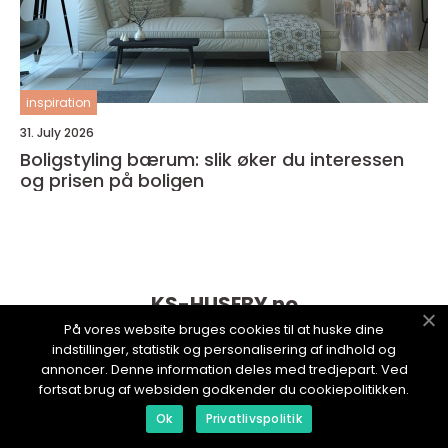
inspiration
31. July 2026
Boligstyling bærum: slik øker du interessen
og prisen på boligen
KS-HUSEBY.
no
På vores website bruges cookies til at huske dine
indstillinger, statistik og personalisering af indhold og
annoncer. Denne information deles med tredjepart. Ved
fortsat brug af websiden godkender du cookiepolitikken.
Ok
Privatlivspolitik