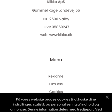
web:
www.klikko.dk
Menu
Reklame
Om oss
Cookies
På vores website bruges cookies til at huske dine
Kontakt Oss
indstillinger, statistik og personalisering af indhold og
Sitemap
annoncer. Denne information deles med tredjepart. Ved