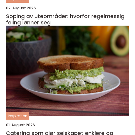
02. August 2026
Soping av uteområder: hvorfor regelmessig
feiing lønner seg
inspiration
01. August 2026
Catering som gjør selskapet enklere og