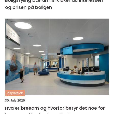
Boligstyling bærum: slik øker du interessen
og prisen på boligen
inspiration
30. July 2026
Hva er breeam og hvorfor betyr det noe for