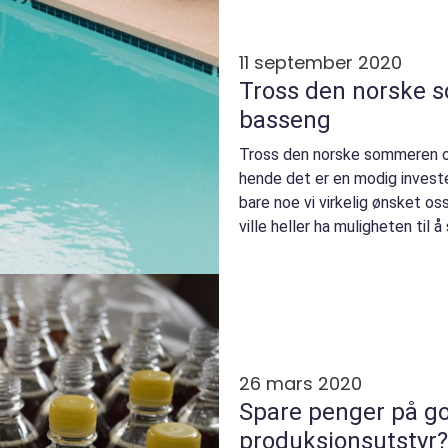
11 september 2020
Tross den norske 
basseng
Tross den norske sommeren o
hende det er en modig investe
bare noe vi virkelig ønsket oss
ville heller ha muligheten til 
ja, jeg ...
26 mars 2020
Spare penger på g
produksjonsutstyr?