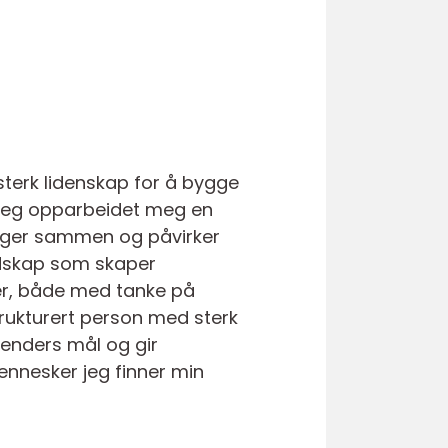
sterk lidenskap for å bygge
 jeg opparbeidet meg en
enger sammen og påvirker
udskap som skaper
ler, både med tanke på
trukturert person med sterk
enders mål og gir
mennesker jeg finner min