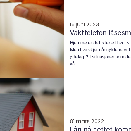
16 juni 2023
Vakttelefon låsesm
Hjemme er det stedet hvor vi 
Men hva skjer når nøklene er bl
ødelagt? I situasjoner som d
vå...
01 mars 2022
Lån på nettet komm