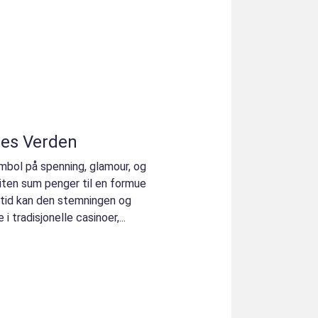
nes Verden
mbol på spenning, glamour, og
liten sum penger til en formue
e tid kan den stemningen og
 tradisjonelle casinoer,...